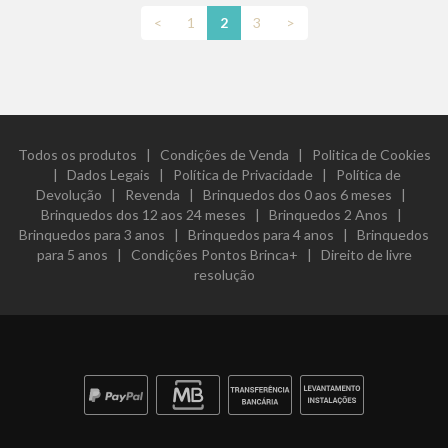
<
1
2
3
>
Todos os produtos
|
Condições de Venda
|
Politica de Cookies
|
Dados Legais
|
Política de Privacidade
|
Política de
Devolução
|
Revenda
|
Brinquedos dos 0 aos 6 meses
|
Brinquedos dos 12 aos 24 meses
|
Brinquedos 2 Anos
|
Brinquedos para 3 anos
|
Brinquedos para 4 anos
|
Brinquedos
para 5 anos
|
Condições Pontos Brinca+
|
Direito de livre
resolução