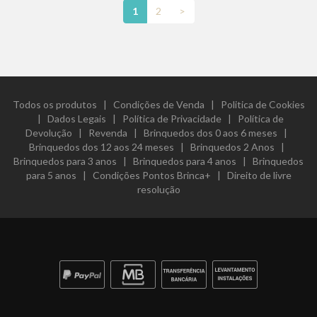
1
2
>
Todos os produtos
|
Condições de Venda
|
Politica de Cookies
|
Dados Legais
|
Política de Privacidade
|
Política de
Devolução
|
Revenda
|
Brinquedos dos 0 aos 6 meses
|
Brinquedos dos 12 aos 24 meses
|
Brinquedos 2 Anos
|
Brinquedos para 3 anos
|
Brinquedos para 4 anos
|
Brinquedos
para 5 anos
|
Condições Pontos Brinca+
|
Direito de livre
resolução