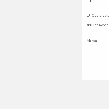
Quero este
SKU:
LEAR-0000
Marca
C
a
r
a
c
t
e
r
í
s
t
i
c