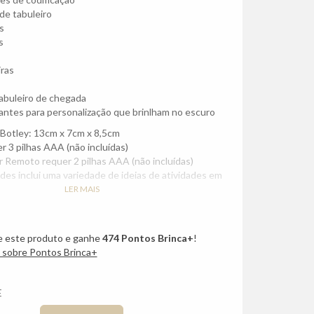
de tabuleiro
s
s
iras
tabuleiro de chegada
ntes para personalização que brinlham no escuro
Botley: 13cm x 7cm x 8,5cm
r 3 pilhas AAA (não incluídas)
Remoto requer 2 pilhas AAA (não incluídas)
ades inclui uma variedade de ideias de atividades em
LER MAIS
 este produto e ganhe
474
Pontos Brinca+
!
 sobre Pontos Brinca+
E