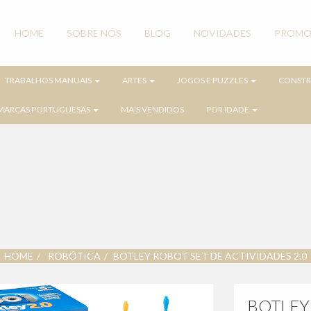
HOME
SOBRE NÓS
BLOG
NOVIDADES
PROMO
CONTACTOS
TRABALHOS MANUAIS
ARTES
JOGOS E PUZZLES
CONST
MARCAS PORTUGUESAS
MAIS VENDIDOS
POR IDADE
HOME
ROBÓTICA
BOTLEY ROBOT SET DE ACTIVIDADES 2.0
BOTLEY