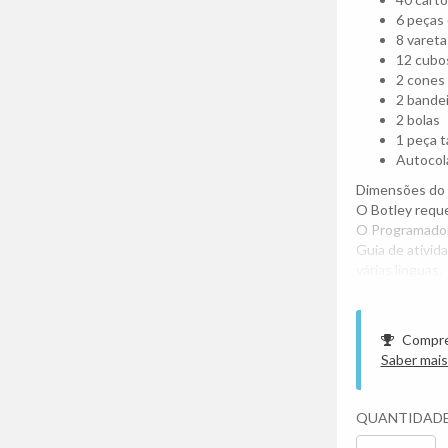
6 peças 
8 vareta
12 cubo
2 cones
2 bande
2 bolas
1 peça 
Autocola
Dimensões do 
O Botley reque
O Programador 
Guia de ativid
várias linguas.
Compre
Saber mais
QUANTIDAD