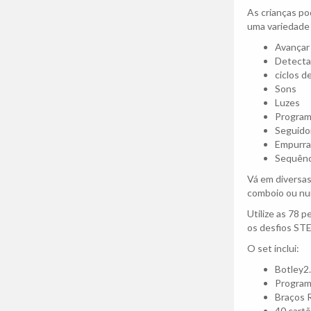
As crianças po
uma variedade
Avançar 
Detectar
ciclos d
Sons
Luzes
Program
Seguidor
Empurra
Sequênc
Vá em diversa
comboio ou num
Utilize as 78 
os desfios ST
O set inclui:
Botley2
Program
Braços 
40 cartõ