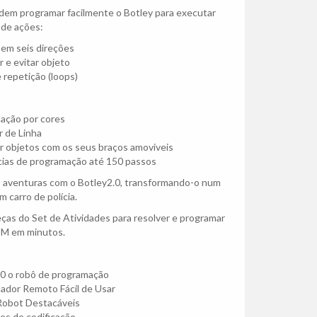
dem programar facilmente o Botley para executar
 de ações:
em seis direções
 e evitar objeto
e repetição (loops)
ação por cores
 de Linha
r objetos com os seus braços amoviveis
ias de programação até 150 passos
s aventuras com o Botley2.0, transformando-o num
 carro de polícia.
peças do Set de Atividades para resolver e programar
EM em minutos.
.0 o robô de programação
ador Remoto Fácil de Usar
Robot Destacáveis
es de codificação