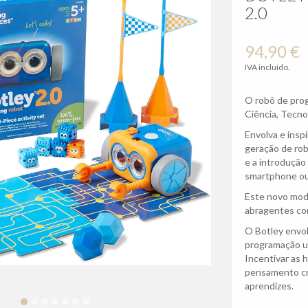
2.0
94,90 €
IVA incluído.
O robô de pro
Ciência, Tecno
Envolva e ins
geração de rob
e a introdução
smartphone ou
Este novo mod
abragentes co
O Botley envol
programação uti
Incentivar as h
pensamento crí
aprendizes.