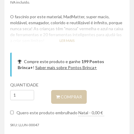
IVA incluído.
O fascínio por este material, MadMatter, super macio,
moldável, esmagador, colorido e reutilizável é infinito, porque
nunca seca! As crianças têm "massa" vermelha e azul na caixa
de ferramentas e 20 ferramentas inteligentes para ajudá-las
a criar sem limites!
LER MAIS
Compre este produto e ganhe
199
Pontos
Brinca+
!
Saber mais sobre Pontos Brinca+
QUANTIDADE
COMPRAR
Quero este produto embrulhado
SKU:
LLUN-00047