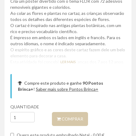
Cria um pôster divertido com o tema FLOR com 72 adesivos
removíveis gigantes e coloridos.
Ao colar as flores e plantas no cartaz, as crianças observarão
todos os detalhes das diferentes espécies de flores.
O cartaz é inspirado nas antigas plantas botânicas, com um
rico e preciso vocabulário científico.
É impresso em ambos os lados em inglês e francês. Para os
outros idiomas, o nome é indicado separadamente.
O espírito gráfico e as cores deste cartaz fazem dele um belo
elemento para decorar a casa.
Esta atividade foi concebida para crianças dos 7 aos 12 anos.
LER MAIS
Compre este produto e ganhe
90
Pontos
Brinca+
!
Saber mais sobre Pontos Brinca+
QUANTIDADE
COMPRAR
Quero este produto embrulhado