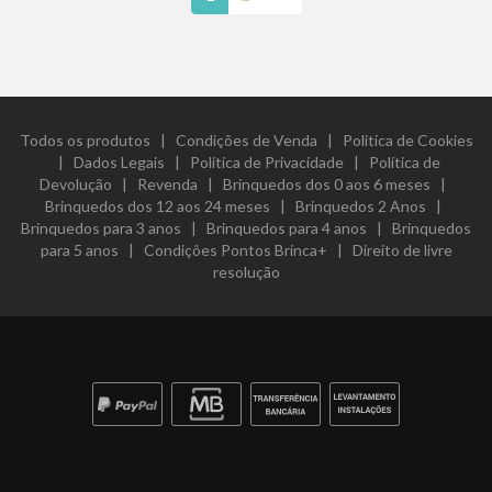
Todos os produtos
|
Condições de Venda
|
Politica de Cookies
|
Dados Legais
|
Política de Privacidade
|
Política de
Devolução
|
Revenda
|
Brinquedos dos 0 aos 6 meses
|
Brinquedos dos 12 aos 24 meses
|
Brinquedos 2 Anos
|
Brinquedos para 3 anos
|
Brinquedos para 4 anos
|
Brinquedos
para 5 anos
|
Condições Pontos Brinca+
|
Direito de livre
resolução